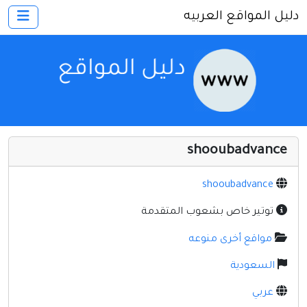
دليل المواقع العربيه
×
الرئيسية
أضف موقعك
اتصل بنا
تسجيل
دخول
shooubadvance
أخرى ومنوعه
إنترنت وشبكات
shooubadvance
الأسرة والترفيه
توتير خاص بشعوب المتقدمة
كمبيوتر وبرامج
مواقع أخرى منوعه
منتديات
السعودية
مواقع إخباريه
عربي