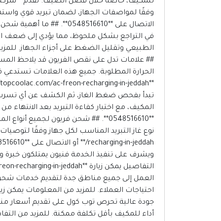
للمكيف، خاصة خلال فصل الصيف. تقدم **شركة 
الاتصال على **0548516610
في التراجع بشكل ملحوظ، مما يؤدي إلى ضعف اله
## علامات تدل على نقص الفريون قد يلاحظ المستخ
الحرارة المطلوبة. جميع هذه العلامات تستدعي فح
تبدأ بفحص ضغط الغاز، ثم الكشف عن أي تسرب و
**0548516610**. ## شحن فريون لجميع
ويشرف على تنفيذ الخدمة فنيون يمتلكون خبرة وا
العمل إلى جميع مناطق جدة لتقديم خدمات شحن الف
جودة عالية تحرص توب كول على تقديم أسعار مناس