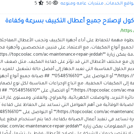
واقع الخدمات
,
منتديات عامه ومنوعه
50
5
كول لإصلاح جميع أعطال التكييف بسرعة وكفاءة
https
خطوة مهمة للحفاظ على أداء أجهزة التكييف وتجنب الأعطال المفاجئة،
ية لجميع أنواع المكيفات، مع الاعتماد على فنيين متخصصين وأجهز
 مع مختلف الأعطال التي قد تؤثر على كفاءة المكيف، مثل ضعف التبر
 الحلول المناسبة التي تعيد الجهاز إلى أفضل حالة تشغيل. للمزيد م
**https://topcoolac.com/ac-maintenance-repair-jeddah/** أ
ة إلى المكيفات المخفية، مع اتباع الإجراءات المناسبة لكل نوع لضما
المعلومات يمكن زيار
ة التبريد، والوصلات الكهربائية، والمراوح، والفلاتر، ومستوى غاز ا
لصيانة الوقائية من أهم العوامل التي تساعد على الحفاظ على كفاءة 
اعد في تنفيذ أعمال الصيانة بكفاءة، كما يتم استخدام قطع غيار عا
قليل الأعطال لا تقتصر خدمات الشركة على إصلاح الأعطال فقط، بل تشمل أيض