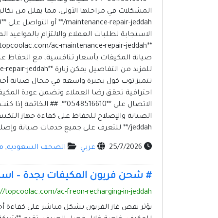
الاستجابة لطلبات العملاء والالتزام بالمواعيد ال
صيانة المكيفات بأسعار تنافسية، مع الحفاظ على
تتميز توب كول بخبرة واسعة في مجال صيانة أجه
الاتصال على **548516610
jeddah/** للتعرف على جميع خدمات صيانة وإصلاح المكيفات.
25/7/2026
عربي
الصحف السعوديه
,
م
# شحن فريون المكيفات بجدة – استع
://topcoolac.com/ac-freon-recharging-in-jeddah/
يؤثر نقص غاز الفريون بشكل مباشر على كفاءة أج