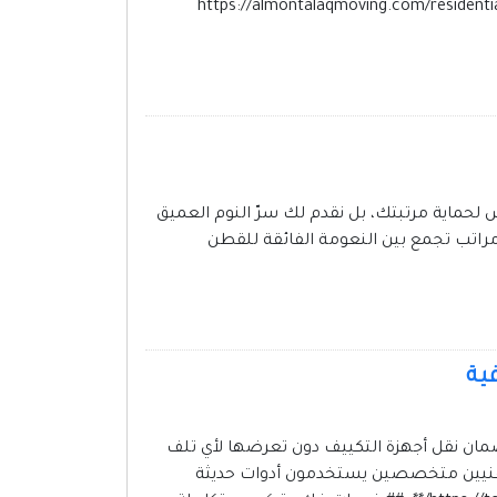
ولًا متكاملة تناسب جميع احتياجات النقل، مع الالتزام بالجودة وسرعة التنفيذ. للحجز والاستفسار قم بزيارة **https://almontalaqmoving.com/residential-
 لحماية مرتبتك، بل نقدم لك سرّ النوم العميق
مراتب تجمع بين النعومة الفائقة للقطن
ية
لضمان نقل أجهزة التكييف دون تعرضها لأي تلف
لى فنيين متخصصين يستخدمون أدوات حديثة