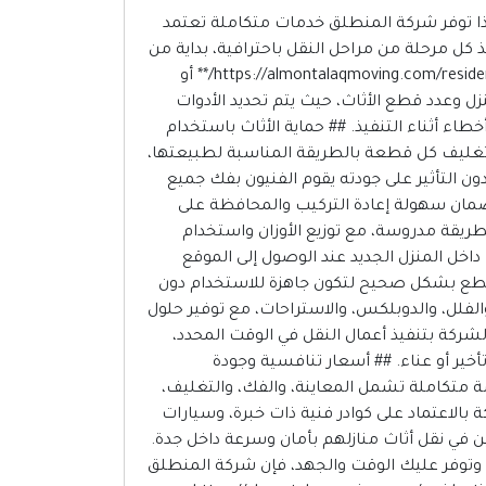
لهذا توفر شركة المنطلق خدمات متكاملة تعتمد
كل مرحلة من مراحل النقل باحترافية، بداية من
المعاينة وحتى إعادة ترتيب الأثاث داخل المنزل الجديد. للمزيد من التفاصيل يمكن زيارة **https://almontalaqmoving.com/residential-furniture-moving-in-jeddah/** أو
م المنزل وعدد قطع الأثاث، حيث يتم تحديد الأدوات
اء أثناء التنفيذ. ## حماية الأثاث باستخدام
تغليف كل قطعة بالطريقة المناسبة لطبيعتها،
ون التأثير على جودته يقوم الفنيون بفك جميع
مان سهولة إعادة التركيب والمحافظة على
بطريقة مدروسة، مع توزيع الأوزان واستخدام
داخل المنزل الجديد عند الوصول إلى الموقع
 القطع بشكل صحيح لتكون جاهزة للاستخدام دون
لفلل، والدوبلكس، والاستراحات، مع توفير حلول
لشركة بتنفيذ أعمال النقل في الوقت المحدد،
خير أو عناء. ## أسعار تنافسية وجودة
متكاملة تشمل المعاينة، والفك، والتغليف،
بالاعتماد على كوادر فنية ذات خبرة، وسيارات
بين في نقل أثاث منازلهم بأمان وسرعة داخل جدة.
وتوفر عليك الوقت والجهد، فإن شركة المنطلق