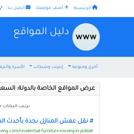
الرئيسية
أضف موقعك
اتصل بنا
×
أخرى ومنوعه
إنترنت وشبكات
الأسرة والترف
عرض المواقع الخاصة بالدولة:
السعو
ترتيب البيانا
# نقل عفش المنازل بجدة بأحدث 
ing.com/residential-furniture-moving-in-jeddah/