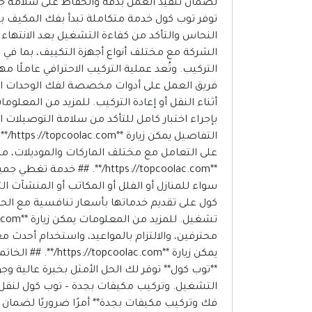
توفر توب كول خدمة متكاملة تبدأ بفك المكيف بط
الشركة مع مختلف أنواع أجهزة التكييف، بما في 
التركيب. وتُعد عملية التركيب الاحترافي عاملًا 
فريق العمل على أدوات مخصصة لفك الوحدات الداخ
بإجراء اختبار كامل للتأكد من سلامة التوصيلات ا
التف
على التعامل مع مختلف الماركات والموديلات، مم
**https://topcoolac.com/*
كول على تقديم خدماتها بأسعار تنافسية مع الح
محترفين، والالتزام بالمواعيد، واستخدام أحدث 
يمكن زيارة **com
**توب كول** توفر لك الحل الأمثل بخبرة عالية 
التشغيل. وتركيب مكيفات بجدة – توب كول لنقل وت
فك وتركيب مكيفات بجدة** أمرًا ضروريًا لضمان 