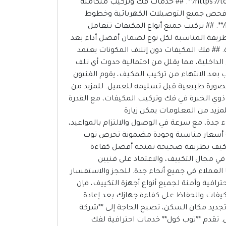
لضمان تنفيذ العمل بدقة والحفاظ على سلامة جميع مكونات الجهاز. للمزيد من المعلومات يمكن زيارة **https://topcoolac.com/**. ## خدمات فك وتركيب متكاملة
 مع فحص جميع التوصيلات الكهربائية وخطوط
النحاس والتأكد من كفاءة التشغيل بعد الانتهاء من التركيب. للمزيد من التفاصيل يمكن زيارة **https://topcoolac.com/**. ## تركيب جميع أنواع المكيفات تتعامل
لطريقة المناسبة لكل نوع لضمان أفضل أداء بعد
ية. ## فك المكيفات دون إتلاف المكونات يعتمد
الداخلية، مما يقلل من احتمالية حدوث أي تلف
*https://topcoolac.com/**. ## فحص شامل بعد التركيب بعد الانتهاء من تركيب المكيف، يقوم الفنيون
از بصورة طبيعية قبل تسليمه للعميل. للمزيد من
ريقًا من الفنيين ذوي الخبرة في فك وتركيب المكيفات، مع القدرة
مزيد من المعلومات يمكن زيارة
ع أحياء جدة، مع سرعة في الوصول والالتزام بالمواعيد،
فلل أو المكاتب أو المنشآت التجارية. للمزيد من التفاصيل يمكن زيارة **https://topcoolac.com/**. ## أسعار مناسبة وجودة مضمونة تحرص توب
المكيف بطريقة صحيحة تمنحه أفضل كفاءة
 كول؟ تتميز توب كول بالخبرة في مجال التكييف، والاعتماد على فنيين
العملاء في جميع أنحاء جدة. للحجز والاستفسار
قدم خدمة احترافية وآمنة لجميع أنواع أجهزة التكييف، فإن
كيفات والحفاظ على كفاءة جهازك بعد إعادة
 تجديد مكان السكن، تصبح الحاجة إلى **شركة
. تقدم **توب كول** خدمات احترافية لفك