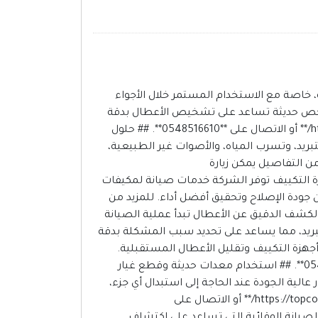
 خاصة مع الاستخدام المستمر خلال الأجواء
ة فحص حديثة تساعد على تشخيص الأعطال بدقة
وإصلاحها في أسرع وقت. لمعرفة المزيد عن الخدمة يمكن زيارة **https://topcoolac.com/ac-maintenance-repair-jeddah/** أو الاتصال على **0548516610**. ## حلول
يد، وتسرب المياه، والأصوات غير الطبيعية،
ن التفاصيل يمكن زيارة
و التواصل على **0548516610**. ## صيانة جميع أنواع أجهزة التكييف توفر الشركة خدمات صيانة لمكيفات
ن جودة الإصلاح وتحقيق أفضل أداء. للمزيد من
ة **https://topcoolac.com/ac-maintenance-repair-jeddah/** أو الاتصال على **0548516610**. ## الكشف الدقيق عن الأعطال تبدأ عملية الصيانة
لتبريد، مما يساعد على تحديد سبب المشكلة بدقة
أجهزة التكييف وتقليل الأعطال المستقبلية.
للمزيد من التفاصيل يمكن زيارة **https://topcoolac.com/ac-maintenance-repair-jeddah/** أو التواصل على **0548516610**. ## استخدام معدات حديثة وقطع غيار
لية الجودة عند الحاجة إلى استبدال أي جزء،
لضمان استقرار أداء المكيف بعد الإصلاح. للمزيد من المعلومات يمكن زيارة **https://topcoolac.com/ac-maintenance-repair-jeddah/** أو الاتصال على
ًا الصيانة الوقائية التي تساعد على اكتشاف