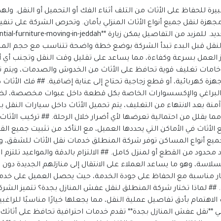
مواقع إسلامية
رة للحفاظ على الأثاث من التلف أثناء الفك أو التحميل أو النقل. و
مواقع طبيه
زة لنقل جميع أنواع الأثاث المنزلي بأمان. وتحرص الشركة على تنفيذ 
0**. ## تنظيم عملية النقل قبل البدء تبدأ الشركة بوضع خطة واضحة تتناسب مع حج
ز العمل بسرعة وكفاءة، مما يساعد على تقليل وقت النقل وتجنب أي أخط
امات تغليف قوية تحافظ على الأثاث من الخدوش والصدمات، ويتم 
زة كهربائية، أو قطع زجاجية تحتاج إلى عناية إضافية. ## فك الأثاث د
ظ البراغي والإكسسوارات الخاصة بكل قطعة داخل عبوات مخصصة، لض
آمنة بعد الانتهاء من التغليف، يتم تحميل الأثاث داخل سيارات النقل 
ما يقلل من احتمالية تعرضها لأي أضرار خلال الرحلة. ## تركيب الأثاث 
ع الأثاث في الأماكن التي يحددها العميل، مع التأكد من تثبيت جميع
جميع أنواع المساكن توفر شركة المنطلق خدمات نقل الأثاث للشقق، وا
حدود من القطع أو لمنزل كامل. ## الالتزام بالدقة والمواعيد تلتزم ا
ة، وهو ما يساعد العملاء على الانتقال إلى منازلهم الجديدة دون تأ
مناسبة مع الحفاظ على جودة الخدمة، حيث يحصل العميل على خدمة 
## لماذا تختار شركة المنطلق لنقل عفش المنازل بجدة؟ تتميز الشركة 
الاهتمام بأدق تفاصيل عملية النقل، مما يجعلها خيارًا مناسبًا للراغ
**نقل عفش المنازل بجدة** تقدم خدمات احترافية تحافظ على أثاثك 