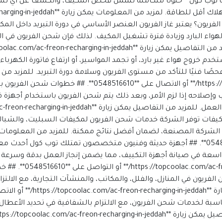
توب كول** حلولًا متكاملة تشمل فحص المكيف، والكشف عن أي تسرب
**. ## ما أهمية شحن الفريون؟ يعتبر غاز الفريون العنصر الأساسي في دورة التبريد
واء البارد وزيادة فترة تشغيل المكيف. لذلك فإن شحن الفريون في ا
دم خروج هواء غير بارد، أو تجمد المواسير، أو ارتفاع فاتورة الكهربا
صًا فنيًا للتأكد من مستوى الفريون وسلامة دورة التبريد. للمزيد من 
**https://topcoolac.com/ac-freon-recharging-in-jeddah/** أو
إصلاحه إذا لزم الأمر، وبعد ذلك يتم شحن الفريون باستخدام أجهزة
 أنواع المكيفات توفر الشركة خدمات شحن الفريون لمكيفات السبليت، والشب
recharging-in-jeddah/** أو الاتصال على **0548516610**. ## أجهزة حديثة وفنيون متخصصو
سعة في صيانة أجهزة التكييف، مما يضمن إنجاز العمل بدقة وسرعة دون
التفاصيل يمكن زيارة **ah
ريون في المنازل، والفلل، والمكاتب، والمنشآت التجارية، مع الالتز
بة لخدمات شحن الفريون، مع الالتزام بالشفافية في تحديد الأعطال