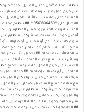
تتطلب عملية **نقل عفش المنازل بجدة** خبرة كبي
على فريق عمل مدرب، ومعدات حديثة، وسيارات مجه
الاتصال على **563806459
المناسبة وعدد الفنيين والعمال المطلوبين لإنجا
أفضل مواد التغليف تعتمد شركة المنطلق على خ
سواء كانت غرف نوم، أو مجالس، أو طاولات، أو أجه
قطع الأثاث باستخدام أدوات احترافية، مع حف
سلامة الأثاث بعد نقله. ## تحميل الأثاث بطريقة 
وسائل تثبيت تمنع تحرك المنقولات أثناء السير، م
الجديد، يتولى فريق العمل إعادة تركيب جميع قط
الحاجة إلى أي تعديلات إضافية. ## خدمات نقل ل
مرنة تناسب حجم كل منزل، سواء كان النقل لعدد م
مع متابعة جميع التفاصيل لضمان سير العمل بسلاس
مضمونة تحرص شركة المنطلق على تقديم أسعار 
والنقل، والتركيب، مقابل تكلفة واضحة ومناسبة. 
نقل مجهزة، ومواد تغليف عالية الجودة، إلى جانب 
## الخاتمة إذا كنت تبحث عن شركة متخصصة في 