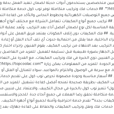
 فنيين متخصصين يستخدمون أدوات حديثة لضمان تنفيذ العمل بدقة وا
من المعلومات يمكن زيارة **https://topcoolac.com/**. ## خدمات فك وتركيب متكاملة توفر توب ك
حص جميع التوصيلات الكهربائية وخطوط النحاس والتأكد من كفاءة التش
اصيل يمكن زيارة **https://topcoolac.com/**. ## تركيب جميع أنواع المكيفات تتعامل الشركة مع
يقة المناسبة لكل نوع لضمان أفضل أداء بعد التركيب. وتُعد عملية التر
بلية. ## فك المكيفات دون إتلاف المكونات يعتمد فريق العمل على أد
ء الداخلية، مما يقلل من احتمالية حدوث أي تلف أثناء النقل أو إعادة 
. ## فحص شامل بعد التركيب بعد الانتهاء من تركيب المكيف، يقوم الفنيون بإجراء 
لفنيين ذوي الخبرة في فك وتركيب المكيفات، مع القدرة على التعا
تنفي
ع سرعة في الوصول والالتزام بالمواعيد، سواء للمنازل أو الفلل أو ا
اصيل يمكن زيارة **https://topcoolac.com/**. ## أسعار مناسبة وجودة مضمونة تحرص توب كول 
كيب المكيف بطريقة صحيحة تمنحه أفضل كفاءة تشغيل. للمزيد من ال
 ## لماذا تختار توب كول؟ تتميز توب كول بالخبرة في مجال التكييف، والاعتماد على 
ات بجدة** تقدم خدمة احترافية وآمنة لجميع أنواع أجهزة التكييف، فإ
 خدمات فك ونقل وتركيب المكيفات والحفاظ على كفاءة جهازك بعد إ