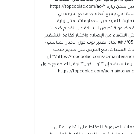
المشكلات في مراحلها الأولى، مما يقلل من تكاليف الإصلاح ويحافظ على كفاءة التكييف لفترة أطول. للمزيد من التفاصيل يمكن زيارة **https://topcoolac.com/ac-
اء جدة توفر توب كول خدماتها في جميع أنحاء جدة، مع سرعة في
جارية. للمزيد من المعلومات يمكن زيارة
 الاتصال على **0548516610**. ## أسعار مناسبة مع جودة مضمونة تحرص الشركة على تقديم خدمات
الانتهاء من الإصلاح واختبار كفاءة التشغيل.
للمزيد من التفاصيل يمكن زيارة **https://topcoolac.com/ac-maintenance-repair-jeddah/** أو التواصل على **0548516610**. ## لماذا تعتبر توب كول الخيار المناسب؟
حدث المعدات، مع الحرص على تقديم خدمة
احترافية تحقق رضا العملاء وتضمن عودة المكيف للعمل بكفاءة عالية. للحجز والاستفسار يمكن زيارة **https://topcoolac.com/ac-maintenance-repair-jeddah/** أو
فية بأسعار مناسبة، فإن **توب كول** توفر لك جميع حلول
 كفاءة جهاز التكييف طوال العام. تواصل الآن عبر **0548516610** أو قم بزيارة **https://topcoolac.com/ac-maintenance-repair-
ات الضرورية للحفاظ على الأداء المثالي