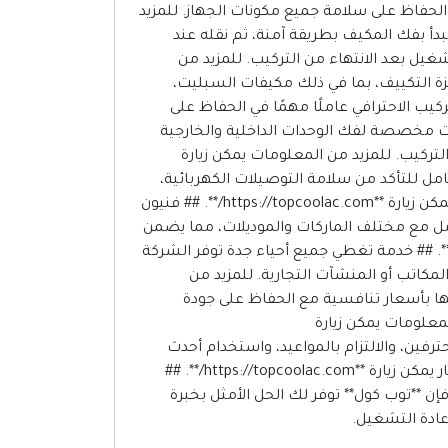
لحفاظ على سلامة جميع مكونات الجهاز. للمزيد
ول خدمة متكاملة تبدأ بفك المكيف بطريقة آمنة، ثم نقله عند
غيل بعد الانتهاء من التركيب. للمزيد من
 مختلف أنواع أجهزة التكييف، بما في ذلك مكيفات السبليت،
كيب الاحترافي عاملًا مهمًا في الحفاظ على
وات مخصصة لفك الوحدات الداخلية والخارجية
التركيب. للمزيد من المعلومات يمكن زيارة
اختبار كامل للتأكد من سلامة التوصيلات الكهربائية،
وضغط غاز التبريد، وكفاءة التبريد، والتأكد من عمل الجهاز بصورة طبيعية قبل تسليمه للعميل. للمزيد من التفاصيل يمكن زيارة **https://topcoolac.com/**. ## فنيون
مل مع مختلف الماركات والموديلات، مما يضمن
ذ الخدمة بسرعة ودقة مع مراعاة أعلى معايير الجودة. للمزيد من المعلومات يمكن زيارة **https://topcoolac.com/**. ## خدمة تغطي جميع أحياء جدة توفر الشركة
لمكاتب أو المنشآت التجارية. للمزيد من
على تقديم خدماتها بأسعار تنافسية مع الحفاظ على جودة
معلومات يمكن زيارة
فنيين محترفين، والالتزام بالمواعيد، واستخدام أحدث
معدات الفك والتركيب، مع الحرص على تقديم خدمة متكاملة تحقق رضا العملاء في جميع أنحاء جدة. للحجز والاستفسار يمكن زيارة **https://topcoolac.com/**. ##
ن **توب كول** توفر لك الحل الأمثل بخبرة
عادة التشغيل.