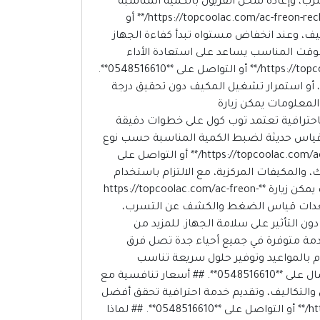
، وإعادة شحن الفريون بالكمية المناسبة
وفقًا لمواصفات الجهاز، لضمان تبريد قوي واستهلاك أقل للطاقة. لمزيد من المعلومات يمكن زيارة **https://topcoolac.com/ac-freon-recharging-in-jeddah/** أو
 داخل المكيف، وعند انخفاض مستواه تبدأ كفاءة الجهاز
لوقت المناسب يساعد على استعادة الأداء
الطبيعي وتقليل الضغط على أجزاء الجهاز. للمزيد من التفاصيل يمكن زيارة **https://topcoolac.com/ac-freon-recharging-in-jeddah/** أو التواصل على **0548516610**.
ء، أو استمرار تشغيل المكيف دون تحقيق درجة
المعلومات يمكن زيارة
 الاتصال على **0548516610**. ## خطوات شحن الفريون باحترافية تعتمد توب كول على خطوات دقيقة
 قياس حديثة لضبط الكمية المناسبة حسب نوع
المكيف، مع اختبار كفاءة التبريد بعد الانتهاء من العمل. للمزيد من التفاصيل يمكن زيارة **https://topcoolac.com/ac-freon-recharging-in-jeddah/** أو التواصل على
اك، والمكيفات المركزية، مع الالتزام باستخدام
نوع غاز التبريد المناسب لكل جهاز وفقًا لتوصيات الشركة المصنعة، لضمان أفضل نتائج ممكنة. للمزيد من المعلومات يمكن زيارة **https://topcoolac.com/ac-freon-
ن تمتلك توب كول أحدث معدات قياس الضغط والكشف عن التسرب،
 التأثير على سلامة الجهاز. للمزيد من
https://topcoolac.com/ac-freon-recharging-in-jedd/** أو التواصل على **0548516610**. ## خدمة متوفرة في جميع أحياء جدة تصل فرق
ام بالمواعيد وتوفير حلول سريعة تناسب
احتياجات العملاء. للمزيد من المعلومات يمكن زيارة **https://topcoolac.com/ac-freon-recharging-in-jeddah/** أو الاتصال على **0548516610**. ## أسعار تنافسية مع
 والتكاليف، وتقديم خدمة احترافية تحقق أفضل
أداء للمكيف بأقل تكلفة ممكنة. للمزيد من التفاصيل يمكن زيارة **https://topcoolac.com/ac-freon-recharging-in-jeddah/** أو التواصل على **0548516610**. ## لماذا