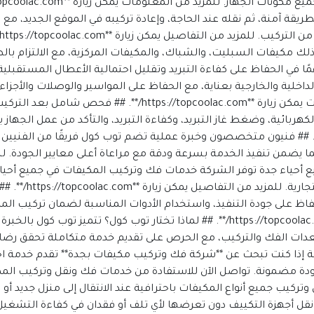
ريقة آمنة، ثم نقله عند الحاجة، وإعادة تركيبه في الموقع الجديد،
ذلك مكيفات السبليت، والشباك، والمكيفات المركزية، مع الالتزام با
مهمًا في الحفاظ على كفاءة التبريد وتقليل احتمالية الأعطال المستقبل
لية والخارجية بعناية، مع الحفاظ على المواسير والوصلات والأجزاء 
أثناء النقل أو إعادة التركيب. للمزيد من المعلومات يمكن زيارة *
لكهربائية، وضغط غاز التبريد، وكفاءة التبريد، والتأكد من عمل الجه
اصيل يمكن زيارة **https://topcoolac.com/**. ## فنيون متخصصون وخبرة عملية تضم توب كول ف
ا يضمن تنفيذ الخدمة بسرعة ودقة مع مراعاة أعلى معايير الجودة. لل
*. ## خدمة تغطي جميع أحياء جدة توفر الشركة خدمات فك وتركيب المكيفات في جمي
سواء للمنازل أو ال
فاظ على جودة التنفيذ، واستخدام الأدوات المناسبة لضمان تركيب 
تشغيل. للمزيد من المعلومات يمكن زيارة **https://topcoolac.com/**. ## لماذا تختار توب
معدات الفك والتركيب، مع الحرص على تقديم خدمة متكاملة تحقق رضا 
https://topcoolac./**. ## الخاتمة إذا كنت تبحث عن **شركة فك وتركيب مكيفات بجدة** ت
وجودة مضمونة. تواصل الآن للاستفادة من خدمات فك ونقل وتركيب الم
ركيب جميع أنواع المكيفات باحترافية عند الانتقال إلى منزل جديد أو
نقل أجهزة التكييف دون تعرضها لأي تلف أو فقدان في كفاءة التشغيل