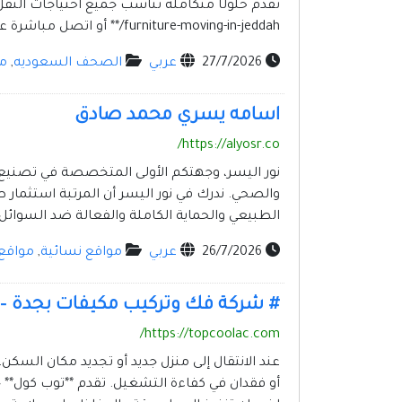
furniture-moving-in-jeddah/** أو اتصل مباشرة على **0563806459**.
27/7/2026
عربي
الصحف السعوديه
,
مو
اسامه يسري محمد صادق
https://alyosr.co/
نور اليسر، وجهتكم الأولى المتخصصة في تصنيع وت
والصحي. ندرك في نور اليسر أن المرتبة استثمار
الطبيعي والحماية الكاملة والفعالة ضد السوائل و
26/7/2026
عربي
مواقع نسائية
,
مواقع 
# شركة فك وتركيب مكيفات بجدة – ت
https://topcoolac.com/
عند الانتقال إلى منزل جديد أو تجديد مكان السك
أو فقدان في كفاءة التشغيل. تقدم **توب كول**