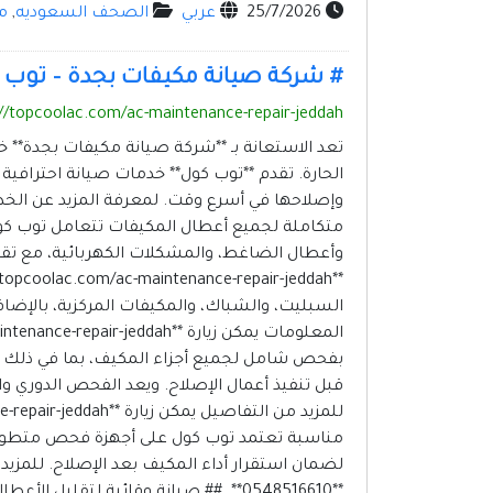
25/7/2026
عربي
الصحف السعوديه
,
م
# شركة صيانة مكيفات بجدة – توب 
://topcoolac.com/ac-maintenance-repair-jeddah/
تعد الاستعانة بـ **شركة صيانة مكيفات بجدة** 
الحارة. تقدم **توب كول** خدمات صيانة احتراف
متكاملة لجميع أعطال المكيفات تتعامل توب كول
وأعطال الضاغط، والمشكلات الكهربائية، مع تقديم
السبليت، والشباك، والمكيفات المركزية، بالإضاف
بفحص شامل لجميع أجزاء المكيف، بما في ذلك دائر
قبل تنفيذ أعمال الإصلاح. ويعد الفحص الدوري وا
مناسبة تعتمد توب كول على أجهزة فحص متطورة تس
**0548516610**. ## صيانة وقائية لت