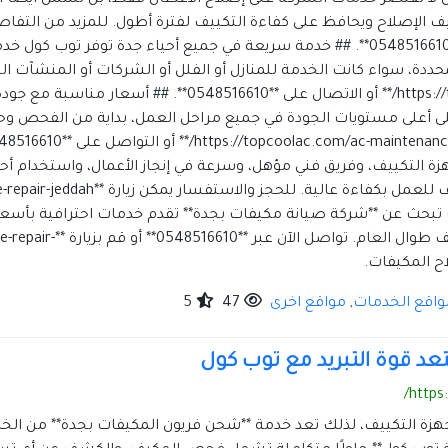
maintenance-repair-jeddah/** أو التواصل على **0548516610**. ## خدمة سريعة في جميع أحي
محددة، سواء كانت الخدمة للمنازل أو الفلل أو الشركات أو المنشآت الت
**https://topcoolac.com/ac-maintenance-repair-jeddah/** أو
 أعلى مستويات الجودة في جميع مراحل العمل، بداية من الفحص وحتى 
زة التكييف، وفريق فني مؤهل، وسرعة في إنجاز الأعمال، واستخدام أ
0**. ## الخاتمة إذا كنت تبحث عن **شركة صيانة مكيفات بجدة** تقدم خدمات احترا
الصيانة والإصلاح للحفاظ على
واقع الخدمات
,
مواقع اخرى
47
5
د قوة التبريد مع توب كول
https
هزة التكييف، لذلك تعد خدمة **شحن فريون المكيفات بجدة** من الخدم