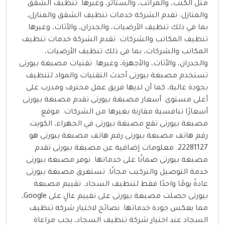
مثل الكنب، والمراتب، والستائر، وغيرها. تنظيف الشقق
والمنازل: تقدم الشركة خدمات تنظيف الشقق والمنازل،
بما في ذلك تنظيف الأرضيات، والجدران، والأثاث، وغيرها.
تنظيف المكاتب والشركات: تقدم الشركة خدمات تنظيف
المكاتب والشركات، بما في ذلك تنظيف الأرضيات،
والجدران، والأثاث، والأجهزة، وغيرها. تقنيات مصبغة بيورتى
تستخدم مصبغة بيورتى أحدث التقنيات والمواد لتنظيف
بجودة عالية، كما أن لديها فريق عمل محترف ومدرب على
أعلى مستوى. أسعار مصبغة بيورتى تقدم مصبغة بيورتى
أسعارًا تنافسية مقارنة بغيرها من الشركات. موقع
مصبغة بيورتى تقع مصبغة بيورتى في الجهراء، الكويت.
رقم هاتف مصبغة بيورتى رقم هاتف مصبغة بيورتى هو
22281127. معلومات إضافية عن مصبغة بيورتى تقدم
مصبغة بيورتى ضمانًا على خدماتها. توفر مصبغة بيورتى
خدمة التوصيل والتركيب مجانًا. تستغرق مصبغة بيورتى
عادةً يومًا واحدًا فقط لتنظيف السجاد. تقييم مصبغة
بيورتى حصلت مصبغة بيورتى على تقييم عالٍ على Google،
مما يعكس جودة خدماتها. نصائح لاختيار شركة تنظيف
السجاد عند اختيار شركة تنظيف السجاد، يجب مراعاة