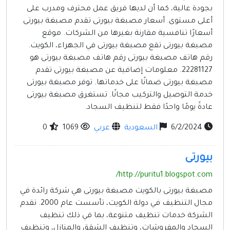
بجودة عالية، كما أن لديها فريق عمل محترف ومدرب على
أعلى مستوى. أسعار مصبغة بيورتى تقدم مصبغة بيورتى
أسعارًا تنافسية مقارنة بغيرها من الشركات. موقع
مصبغة بيورتى تقع مصبغة بيورتى في الجهراء، الكويت.
رقم هاتف مصبغة بيورتى رقم هاتف مصبغة بيورتى هو
22281127. معلومات إضافية عن مصبغة بيورتى تقدم
مصبغة بيورتى ضمانًا على خدماتها. توفر مصبغة بيورتى
خدمة التوصيل والتركيب مجانًا. تستغرق مصبغة بيورتى
عادةً يومًا واحدًا فقط لتنظيف السجاد.
6/2/2024
السعودية
عربي
1069
0
بيورتى
http://puritu1.blogspot.com/
مصبغة بيورتى بالكويت مصبغة بيورتى هي شركة رائدة في
مجال التنظيف في دولة الكويت، تأسست عام 2000. تقدم
الشركة خدمات تنظيف متنوعة، بما في ذلك تنظيف
السجاد والمفروشات، وتنظيف الشقق والمنازل، وتنظيف