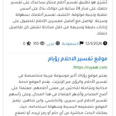
مواقع إسلامية
بُشْرَى هو تطبيق تفسير أحلام مبتكر يساعدك على تفسير
حلمك على مدار 24 ساعة من جوالك بناءً على أسس
مواقع طبيه
علمية ودينية موثوقة. اكتشف تفسير أحلامك بسهولة
وسرعة. تواصل مع أفضل مفسرين الأحلام للحصول على
إجابات دقيقة وسريعة من خلال محادثة تشمل كل تفاصيل
حلمك.
12/3/2026
السعودية
عربي
310
0
موقع تفسير الاحلام رؤيام
https://ruyaak.com/
يعتبر موقع رؤياك أكبر موسوعة عربية متخصصة في
تفسير الأحلام والرؤى عبر الإنترنت. يقدم الموقع خدمة
مجانية وشاملة للباحثين عن معنى أحلامهم، معتمدًا على
أصح المصادر وأشهر العلماء في هذا المجال، وعلى رأسهم
تفسير الاحلام لابن سيرين، والنابلسي، وابن شاهين. يتميز
الموقع بتصميمه البسيط وسهولة استخدامه، حيث
يمكنك البحث مباشرة عن أي حلم أو رمز تريده، أو تصفح