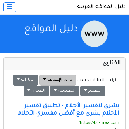
دليل المواقع العربيه
×
الرئيسية
أضف موقعك
اتصل بنا
تسجيل
دخول
الفتاوى
أخرى ومنوعه
إنترنت وشبكات
تاريخ الإضافة
الزيارات
ترتيب البيانات حسب
الأسرة والترفيه
التقييم
المقيمين
العنوان
كمبيوتر وبرامج
بشرى لتفسير الأحلام - تطبيق تفسير
منتديات
الأحلام بشرى مع أفضل مفسري الأحلام
مواقع إخباريه
https://bushraa.com/