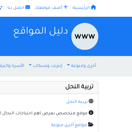
الرئيسية
أضف موقعك
اتصل بنا
×
أخرى ومنوعه
إنترنت وشبكات
الأسرة والترف
تربية النحل
تربية النحل
موقع متخصص بعرض اهم احتياجات النحال العرب
مواقع أخرى منوعه