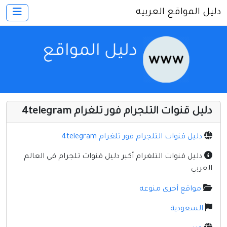
دليل المواقع العربيه
×
الرئيسية
أضف موقعك
اتصل بنا
تسجيل
دخول
دليل قنوات التلجرام فور تلغرام 4telegram
أخرى ومنوعه
إنترنت وشبكات
دليل قنوات التلجرام فور تلغرام 4telegram
الأسرة والترفيه
دليل قنوات التلغرام أكبر دليل قنوات تلجرام في العالم
العربي
كمبيوتر وبرامج
مواقع أخرى منوعه
منتديات
السعودية
مواقع إخباريه