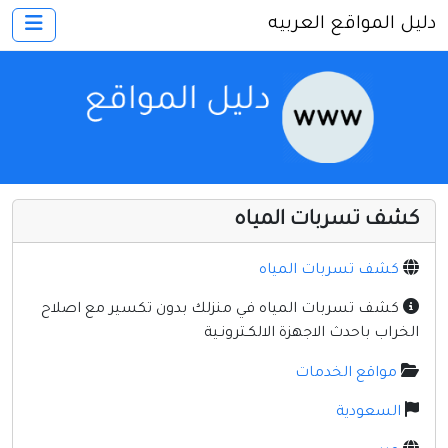
دليل المواقع العربيه
×
الرئيسية
أضف موقعك
اتصل بنا
تسجيل
دخول
كشف تسربات المياه
أخرى ومنوعه
إنترنت وشبكات
كشف تسربات المياه
الأسرة والترفيه
كشف تسربات المياه في منزلك بدون تكسير مع اصلاح
الخراب باحدث الاجهزة الالكـترونـية
كمبيوتر وبرامج
مواقع الخدمات
منتديات
السعودية
مواقع إخباريه