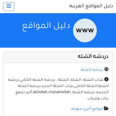
دليل المواقع العربيه
×
الرئيسية
أضف موقعك
اتصل بنا
تسجيل
دخول
دردشه الشله
أخرى ومنوعه
إنترنت وشبكات
دردشه الشله
الأسرة والترفيه
شات الشله, الشله, الشلة , دردشه الشله الكتابي,دردشة
الشلة,الشلة الكتابي,شات الشلة الجديد,دردشة الشلة
كمبيوتر وبرامج
الجديده دردشه الشله ,alshellah,chatalshellah,أكبر تجمع
منتديات
بنات وشباب
مواقع إخباريه
مواقع أخرى منوعه