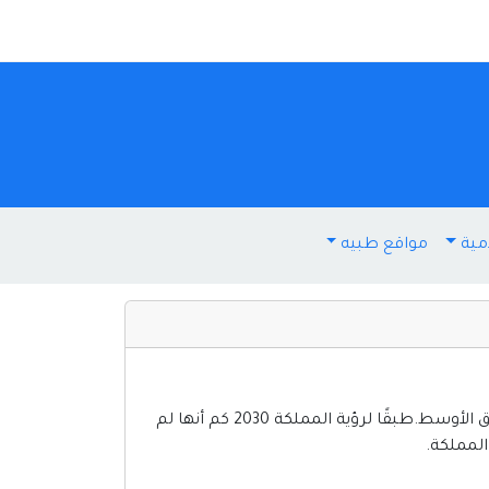
مية
مواقع طبيه
إقامة مستثمر في السعودية، في السنوات الأخيرة، أصبحت السعودية واحدة من أهم الوجهات الاستثمارية في الشرق الأوسط.طبقًا لرؤية المملكة 2030 كم أنها لم
المملكة.