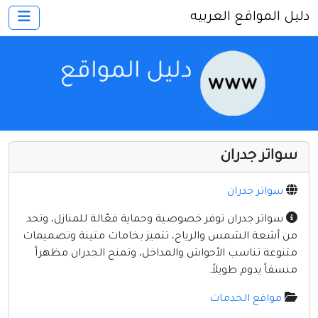
دليل المواقع العربيه
×
الرئيسية
أضف موقعك
اتصل بنا
تسجيل
دخول
سواتر جدران
أخرى ومنوعه
إنترنت وشبكات
سواتر جدران
الأسرة والترفيه
سواتر جدران توفر خصوصية وحماية فعّالة للمنازل، وتحد
من أشعة الشمس والرياح، تتميز بخامات متينة وتصميمات
كمبيوتر وبرامج
متنوعة تناسب الأحواش والمداخل، وتمنح الجدران مظهراً
منتديات
منسقاً يدوم طويلاً.
مواقع إخباريه
مواقع الخدمات