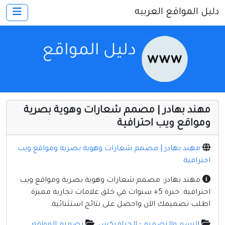
دليل المواقع العربيه
×
الرئيسية
أضف موقعك
اتصل بنا
تسجيل
دخول
مهند بهادر | مصمم شعارات وهوية بصرية
أخرى ومنوعه
ومواقع ويب احترافية
إنترنت وشبكات
مهند بهادر | مصمم شعارات وهوية بصرية ومواقع ويب
الأسرة والترفيه
احترافية
كمبيوتر وبرامج
مهند بهادر: مصمم شعارات وهوية بصرية ومواقع ويب
منتديات
احترافية. خبرة 5+ سنوات في خلق علامات تجارية مميزة.
اطلب تصميمك الآن واحصل على نتائج استثنائية.
مواقع إخباريه
الرسم والتصميم - الجرافيكس
تصميم المواقع