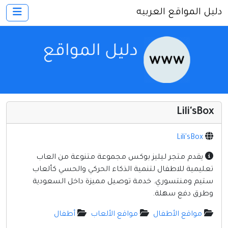
دليل المواقع العربيه
×
الرئيسية
أضف موقعك
اتصل بنا
تسجيل
دخول
Lili'sBox
أخرى ومنوعه
إنترنت وشبكات
Lili'sBox
الأسرة والترفيه
يقدم متجر ليليز بوكس مجموعة متنوعة من العاب
تعليمية للاطفال لتنمية الذكاء الحركي والحسي كألعاب
كمبيوتر وبرامج
ستيم ومنتسوري. خدمة توصيل مميزة داخل السعودية
منتديات
وطرق دفع سهلة.
مواقع إخباريه
مواقع الأطفال
مواقع الألعاب
أطفال