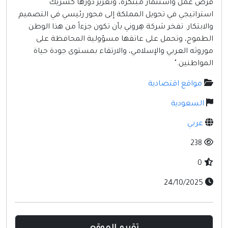
فرص عمل واستثمار مبتكرة، وتعزيز دورها كشريك
مواقع إسلامية
استراتيجي في تحويل المملكة إلى محور رئيسي في التصميم
مواقع طبيه
والابتكار. تفخر شركة هِروني بأن تكون جزءاً من هذا الوطن
الطموح، وتحمل على عاتقها مسؤولية المحافظة على
موروثه العربي والإسلامي، والارتقاء بمستوى جودة حياة
المواطنين."
مواقع اقتصادية
السعودية
عربي
238
0
24/10/2025