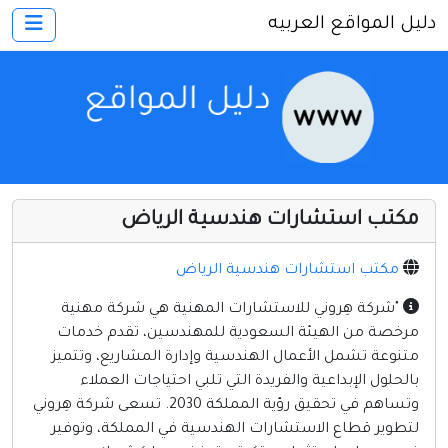
دليل المواقع العربيه
×
الرئيسية
أضف موقعك
اتصل بنا
تسجيل
دخول
مكتب استشارات هندسية الرياض
أخرى ومنوعه
إنترنت وشبكات
مكتب استشارات هندسية الرياض
الأسرة والترفيه
"شركة هِروني للاستشارات المهنية هي شركة مهنية
مرخصة من الهيئة السعودية للمهندسين، تقدم خدمات
كمبيوتر وبرامج
متنوعة تشمل الأعمال الهندسية وإدارة المشاريع، وتتميز
منتديات
بالحلول الإبداعية والفريدة التي تلبي احتياجات العملاء
وتساهم في تحقيق رؤية المملكة 2030. تسعى شركة هِروني
مواقع إخباريه
لتطوير قطاع الاستشارات الهندسية في المملكة، وتوفير