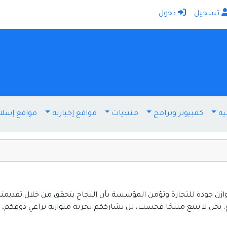
تسجيل
دخول
الرئيسية
أضف موقعك
اتصل بنا
تسجيل
دخول
يه
كمبيوتر وبرامج
منتديات
مواقع إخباريه
مواقع إسلا
أخرى ومنوعه
إنترنت وشبكات
الأسرة والترفيه
كمبيوتر وبرامج
منتديات
ن جودة للتجارة وتؤمن المؤسسة بأن النجاح يتحقق من خلال تقديمنا ل
نحن لا نبيع منتجًا فحسب، بل نشارككم تجربة متوازنة تراعي ذوقكم، وا
مواقع إخباريه