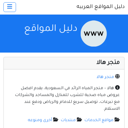
دليل المواقع العربيه
×
الرئيسية
أضف موقعك
اتصل بنا
تسجيل
دخول
متجر هالا
أخرى ومنوعه
إنترنت وشبكات
متجر هالا
الأسرة والترفيه
هالا – متجر المياه الرائد في السعودية، يقدم افضل
عروض مياه صحية للشرب للمنازل والمساجد والشركات
كمبيوتر وبرامج
مع تبرعات، توصيل سريع للدمام والرياض ودفع عند
منتديات
الاستلام.
مواقع إخباريه
مواقع الخدمات
منتديات
أخرى ومنوعه