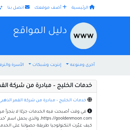
الرئيسية
أضف موقعك
اتصل بنا
×
أخرى ومنوعه
إنترنت وشبكات
الأسرة والترف
خدمات الخليج – مبادرة من شركة القم
خدمات الخليج – مبادرة من شركة القمر الذهبي
في وقت أصبحت فيه الخدمات جزءًا لا يتجزأ من 
https://gooldenmoon.com، 
كيف غيّرت التكنولوجيا طريقة حصولنا على الخدم