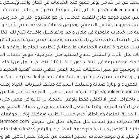
مواقع إسلامية
 يبحث عن حل شامل يوفر جميع هذه الخدمات في مكان واحد، ويُسهل عل
شركة القمر الذهبي من خلال منصتها الحديثة https://gooldenmoon.com، التي تمثل نم
مواقع طبيه
يس مجرد موقع عادي لتقديم خدمات، بل هو مشروع احترافي مدروس، أن
تخدم وسريعًا في التصفح، ويعرض خدمات متعددة تخدم الأفراد وال
 ستجد كل ما تحتاج إليه من خدمات متوفرة في مكان واحد، وبتفاصيل واضحة تتيح لك
ظيف المنازل والفلل البيئة النظيفة تعني راحة نفسية وصحية. تقدم شركة القمر 
ات متطورة تعقيم الحمامات والمطابخ تنظيف الزجاج والنوافذ وال
ن خلال https://gooldenmoon.com 2. خدمات نقل الأثاث والعفش تحتاج لعملية نقل احترافية؟
 مضمونة سرعة في التنفيذ دون إتلاف الأثاث تنظيم شامل من الفك و
عنا: https://gooldenmoon.com 3. صيانة وتوسيع مواسير المكيفات شركة القمر الذهبي تعلم 
لكهرباء والإنارة صيانة وتسليك السباكة كشف تسربات المياه إصلاح
ومضمونة، ويمكنك معرفتها بالكامل من خلال https://gooldenmoon.com شركة القم
دمات باحتراف. فهي لا تكتفي فقط بتوفير الخدمة، بل تتابع كل عميل حتى 
 لتأكيد الجودة، وهذا ما يجعل العملاء يثقون في خدمات الخليج ويع
ف المدينة المنورة ومناطق أخرى حسب الطلب ويمكنك إدخال موقعك مب
في النموذج سي
أو نقل، فإن موقع خدمات الخليج المقدم من شركة القمر الذهبي هو و