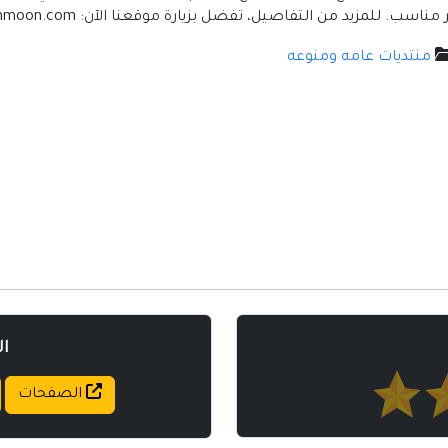
يل، تفضل بزيارة موقعنا الآن: https://gooldenmoon.com أو اتصل مباشرة: 0565265233
منتديات عامه ومنوعه
ا
الصفحات