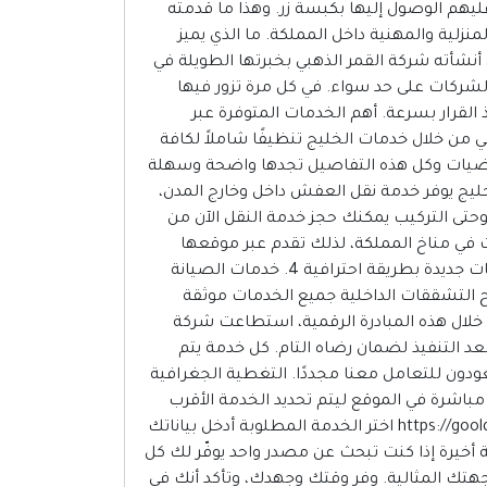
يهم الوصول إليها بكبسة زر. وهذا ما قدمته
وذجًا متطورًا في عالم الخدمات المنزلية والمهنية داخل المملكة. ما الذي يميز
شأته شركة القمر الذهبي بخبرتها الطويلة في
شركات على حد سواء. في كل مرة تزور فيها
 اتخاذ القرار بسرعة. أهم الخدمات المتوفرة عبر
الذهبي من خلال خدمات الخليج تنظيفًا شاملاً لكافة
أرضيات وكل هذه التفاصيل تجدها واضحة وسهلة
 موقع خدمات الخليج يوفر خدمة نقل العفش داخل وخارج المدن،
حتى التركيب يمكنك حجز خدمة النقل الآن من
أهمية المكيفات في مناخ المملكة، لذلك تقدم عبر موقعها
خدمات: تمديد مواسير نحاس للمكيفات شحن فريون وتنظيف عميق صيانة دورية للمكيفات بجميع أنواعها تركيب مكيفات جديدة بطريقة احترافية 4. خدمات الصيانة
 التشققات الداخلية جميع الخدمات موثقة
ر الذهبي – الجودة تبدأ من هنا من خلال هذه المبادرة الرقمية، استطاعت شركة
بعد التنفيذ لضمان رضاه التام. كل خدمة يتم
ودون للتعامل معنا مجددًا. التغطية الجغرافية
اشرة في الموقع ليتم تحديد الخدمة الأقرب
إليك على الفور من خلال: https://gooldenmoon.com خطوات حجز الخدمة بكل سهولة ادخل على الموقع: https://gooldenmoon.com اختر الخدمة المطلوبة أدخل بياناتك
تم التواصل معك خلال دقائق أو يمكنك التواصل مباشرة مع خدمة العملاء عبر الرقم: 0565265233 كلمة أخيرة إذا كنت تبحث عن مصدر واحد يوفّر لك كل
جهتك المثالية. وفر وقتك وجهدك، وتأكد أنك في