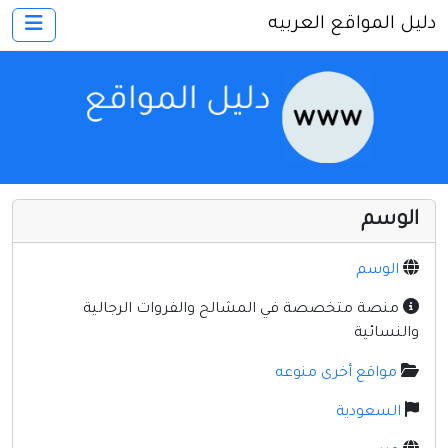
دليل المواقع العربيه
×
الرئيسية
أضف موقعك
اتصل بنا
تسجيل
دخول
الوسم
أخرى ومنوعه
إنترنت وشبكات
الوسم
الأسرة والترفيه
منصة متخصصة في المشالح والفروات الرجالية
والنسائية
كمبيوتر وبرامج
مواقع أخرى منوعه
منتديات
السعودية
مواقع إخباريه