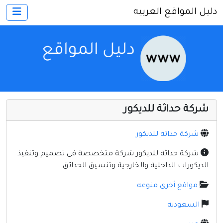
دليل المواقع العربيه
×
الرئيسية
أضف موقعك
اتصل بنا
تسجيل
دخول
شركة حداثة للديكور
أخرى ومنوعه
إنترنت وشبكات
شركة حداثة للديكور
الأسرة والترفيه
شركة حداثة للديكور شركة متخصصة في تصميم وتنفيذ
الديكورات الداخلية والخارجية وتنسيق الحدائق
كمبيوتر وبرامج
مواقع أخرى منوعه
منتديات
السعودية
مواقع إخباريه