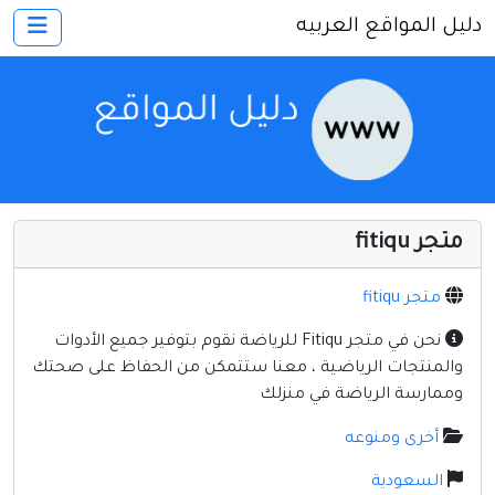
دليل المواقع العربيه
×
الرئيسية
أضف موقعك
اتصل بنا
تسجيل
دخول
متجر fitiqu
أخرى ومنوعه
إنترنت وشبكات
متجر fitiqu
الأسرة والترفيه
نحن في متجر Fitiqu للرياضة نقوم بتوفير جميع الأدوات
والمنتجات الرياضية ، معنا ستتمكن من الحفاظ على صحتك
كمبيوتر وبرامج
وممارسة الرياضة في منزلك
منتديات
أخرى ومنوعه
مواقع إخباريه
السعودية