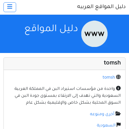
دليل المواقع العربيه
×
الرئيسية
أضف موقعك
اتصل بنا
تسجيل
دخول
tomsh
أخرى ومنوعه
إنترنت وشبكات
tomsh
الأسرة والترفيه
واحدة من مؤسسات استيراد البن في المملكة العربية
السعودية والتي تهدف إلى الارتقاء بمستوى جودة البن في
كمبيوتر وبرامج
السوق المحلية بشكل خاص والإقليمية بشكل عام
منتديات
أخرى ومنوعه
مواقع إخباريه
السعودية