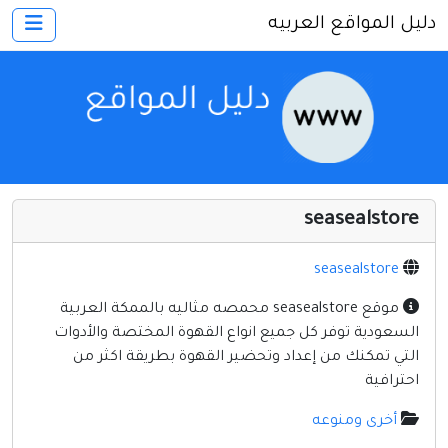
دليل المواقع العربيه
×
الرئيسية
أضف موقعك
اتصل بنا
تسجيل
دخول
seasealstore
أخرى ومنوعه
إنترنت وشبكات
seasealstore
الأسرة والترفيه
موقع seasealstore محمصه مثاليه بالممكة العربية
السعودية توفر كل جميع انواع القهوة المختصة والأدوات
كمبيوتر وبرامج
التي تمكنك من إعداد وتحضير القهوة بطريقة اكثر من
منتديات
احترافية
مواقع إخباريه
أخرى ومنوعه