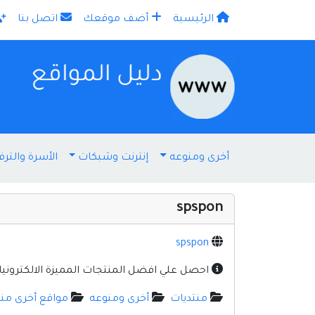
الرئيسية
أضف موقعك
اتصل بنا
×
أخرى ومنوعه
إنترنت وشبكات
الأسرة والترف
spspon
spspon
احصل علي افضل المنتجات المميزة الالكترونيات
منتديات
أخرى ومنوعه
مواقع أخرى من