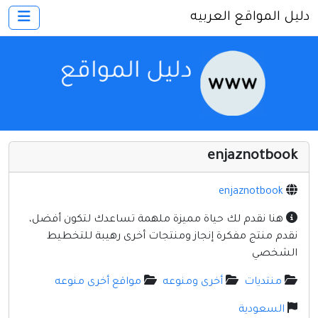
دليل المواقع العربيه
×
الرئيسية
أضف موقعك
اتصل بنا
تسجيل
دخول
enjaznotbook
أخرى ومنوعه
إنترنت وشبكات
enjaznotbook
الأسرة والترفيه
هنا نقدم لك حياة مميزة ملهمة تساعدك لتكون أفضل،
نقدم منتج مفكرة إنجاز ومنتجات أخرى رهيبة للتخطيط
كمبيوتر وبرامج
الشخصي
منتديات
منتديات
أخرى ومنوعه
مواقع أخرى منوعه
مواقع إخباريه
السعودية