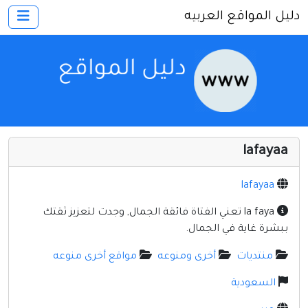
دليل المواقع العربيه
×
الرئيسية
أضف موقعك
اتصل بنا
تسجيل
دخول
lafayaa
أخرى ومنوعه
إنترنت وشبكات
lafayaa
الأسرة والترفيه
la faya تعني الفتاة فائقة الجمال, وجدت لتعزيز ثقتك
ببشرة غاية في الجمال.
كمبيوتر وبرامج
منتديات
أخرى ومنوعه
مواقع أخرى منوعه
منتديات
السعودية
مواقع إخباريه