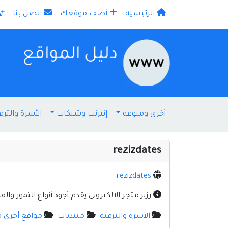
الرئيسية
أضف موقعك
اتصل بنا
×
أخرى ومنوعه
إنترنت وشبكات
الأسرة والترف
rezizdates
rezizdates
رزيز متجر الالكتروني يقدم أجود أنواع التمور وا
الأسرة والترفيه
منتديات
مواقع أخرى 