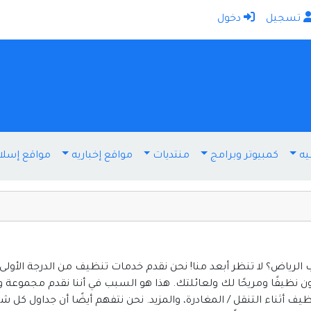
تسجيل
دخول
الرئيسية
أضف موقعك
اتصل بنا
تسجيل
دخول
يه
كمبيوتر وبرامج
منتديات
مواقع إخباريه
مواقع إسلا
أخرى ومنوعه
إنترنت وشبكات
الأسرة والترفيه
كمبيوتر وبرامج
منتديات
ياض؟ لا تنظر أبعد منا! نحن نقدم خدمات تنظيف من الدرجة الأولى بأ
كون نظيفًا ومريحًا لك ولعائلتك. هذا هو السبب في أننا نقدم مجموعة
مواقع إخباريه
يف أثناء التنقل / المغادرة، والمزيد. نحن نتفهم أيضًا أن جداول كل