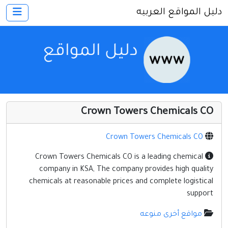
دليل المواقع العربيه
×
الرئيسية
أضف موقعك
اتصل بنا
تسجيل
دخول
Crown Towers Chemicals CO
أخرى ومنوعه
إنترنت وشبكات
Crown Towers Chemicals CO
الأسرة والترفيه
Crown Towers Chemicals CO is a leading chemical
company in KSA, The company provides high quality
كمبيوتر وبرامج
chemicals at reasonable prices and complete logistical
منتديات
support
مواقع إخباريه
مواقع أخرى منوعه