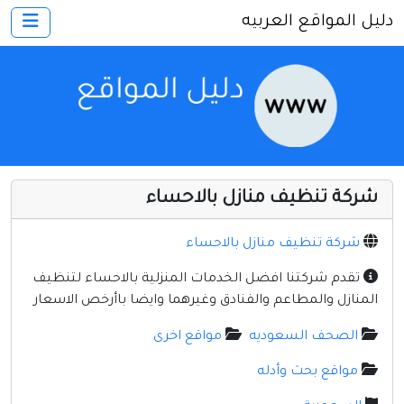
دليل المواقع العربيه
×
الرئيسية
أضف موقعك
اتصل بنا
تسجيل
دخول
شركة تنظيف منازل بالاحساء
أخرى ومنوعه
إنترنت وشبكات
شركة تنظيف منازل بالاحساء
الأسرة والترفيه
تقدم شركتنا افضل الخدمات المنزلية بالاحساء لتنظيف
المنازل والمطاعم والفنادق وغيرهما وايضا باأرخص الاسعار
كمبيوتر وبرامج
الصحف السعوديه
مواقع اخرى
منتديات
مواقع بحث وأدله
مواقع إخباريه