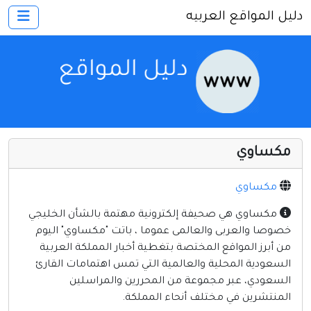
دليل المواقع العربيه
×
الرئيسية
أضف موقعك
اتصل بنا
تسجيل
دخول
مكساوي
أخرى ومنوعه
إنترنت وشبكات
مكساوي
الأسرة والترفيه
مكساوي هي صحيفة إلكترونية مهتمة بالشأن الخليجي
خصوصا والعربى والعالمى عموما ، باتت "مكساوي" اليوم
كمبيوتر وبرامج
من أبرز المواقع المختصة بتغطية أخبار المملكة العربية
منتديات
السعودية المحلية والعالمية التي تمس اهتمامات القارئ
السعودي، عبر مجموعة من المحررين والمراسلين
مواقع إخباريه
المنتشرين في مختلف أنحاء المملكة.