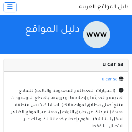
دليل المواقع العربيه
×
الرئيسية
أضف موقعك
اتصل بنا
تسجيل
دخول
u car sa
أخرى ومنوعه
إنترنت وشبكات
u car sa
الأسرة والترفيه
ا (السيارات المعطلة والمصدومة والتالفة) للنماذج
القديمة والحديثة او إصلاحها او تزويدها بالقطع اللازمة وذات
كمبيوتر وبرامج
منتج أصلي مطابق لمواصفاتك). اما اذا كنت من منطقة
منتديات
بعيدة (يتم ذلك عن طريق التواصل معنا عبر الموقع الظاهر
اسفل الشاشة) . نقوم بإعطاء خدماتنا لك وذلك عبر
مواقع إخباريه
الاتصال بنا فقط