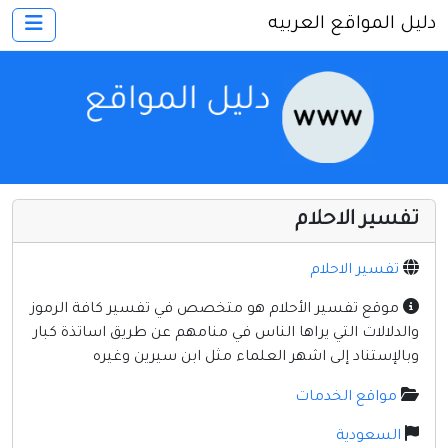
دليل المواقع العربيه
×
الرئيسية
أضف موقعك
اتصل بنا
تسجيل
دخول
تفسير الاحلام
أخرى ومنوعه
إنترنت وشبكات
تفسير الاحلام
الأسرة والترفيه
موقع تفسير الأحلام هو متخصص في تفسير كافة الرموز
والدلالات التي يراها الناس في منامهم عن طريق اساتذة كبار
كمبيوتر وبرامج
وبالإستناد إلى اشهر العلماء مثل ابن سيرين وغيره
منتديات
مواقع الخدمات
مواقع إخباريه
السعودية