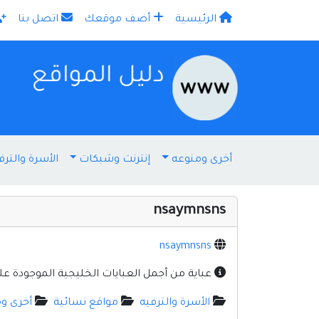
الرئيسية
أضف موقعك
اتصل بنا
×
أخرى ومنوعه
إنترنت وشبكات
الأسرة والترف
nsaymnsns
nsaymnsns
عباية من أجمل العبايات الخليجية الموجودة عل
الأسرة والترفيه
مواقع نسائية
أخرى و