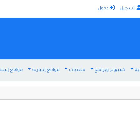
تسجيل
دخول
الرئيسية
أضف موقعك
اتصل بنا
تسجيل
دخول
يه
كمبيوتر وبرامج
منتديات
مواقع إخباريه
مواقع إسلا
أخرى ومنوعه
إنترنت وشبكات
الأسرة والترفيه
كمبيوتر وبرامج
منتديات
مواقع إخباريه