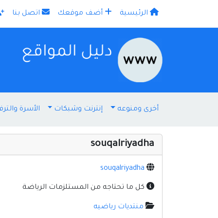
الرئيسية
أضف موقعك
اتصل بنا
×
أخرى ومنوعه
إنترنت وشبكات
الأسرة والترف
souqalriyadha
souqalriyadha
كل ما تحتاجه من المستلزمات الرياضة
منتديات رياضيه