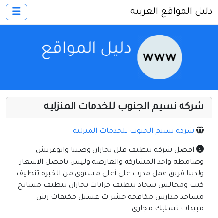
دليل المواقع العربيه
×
الرئيسية
أضف موقعك
اتصل بنا
تسجيل
دخول
شركه نسيم الجنوب للخدمات المنزليه
أخرى ومنوعه
إنترنت وشبكات
شركه نسيم الجنوب للخدمات المنزليه
الأسرة والترفيه
افضل شركه تنظيف فلل بجازان وصبيا وابوعريش
وصامطه واحد المشاركه والعارضة وليس بافضل الاسعار
كمبيوتر وبرامج
ولدينا فريق عمل مدرب على أعلى مستوى من الخبره تنظيف
منتديات
كنب ومجالس سجاد تنظيف خزانات بجازان تنظيف مسابح
مساجد مدارس مكافحة حشرات غسيل مكيفات رش
مواقع إخباريه
مبيدات تسليك مجاري