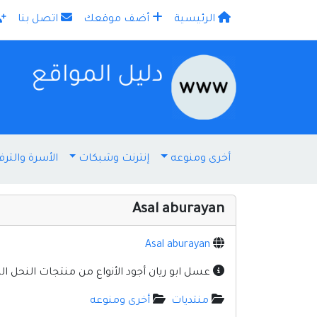
الرئيسية
أضف موقعك
اتصل بنا
×
أخرى ومنوعه
إنترنت وشبكات
الأسرة والترف
Asal aburayan
Asal aburayan
عسل ابو ريان أجود الأنواع من منتجات النحل الط
منتديات
أخرى ومنوعه