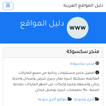
دليل المواقع العربيه
×
الرئيسية
أضف موقعك
اتصل بنا
تسجيل
دخول
متجر سكسوكة
أخرى ومنوعه
إنترنت وشبكات
متجر سكسوكة
الأسرة والترفيه
افضل متجر مستلزمات رجالية من جميع الماركات
العالمية تشكيلة كبيرة نعال زبيري شرقي وصنادل واحذية
كمبيوتر وبرامج
رجالي واشمغه وغترة وكبكات من اشهر الماركات بضاعة
منتديات
اصلية ١٠٠% تخفيضات كبيرة توصيل مجاني
مواقع إخباريه
أخرى ومنوعه
مواقع أخرى منوعه