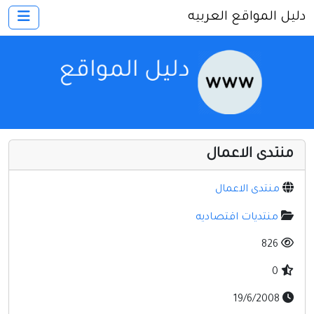
دليل المواقع العربيه
×
الرئيسية
أضف موقعك
اتصل بنا
تسجيل
دخول
منتدى الاعمال
أخرى ومنوعه
إنترنت وشبكات
منتدى الاعمال
الأسرة والترفيه
منتديات اقتصاديه
كمبيوتر وبرامج
826
منتديات
0
مواقع إخباريه
19/6/2008