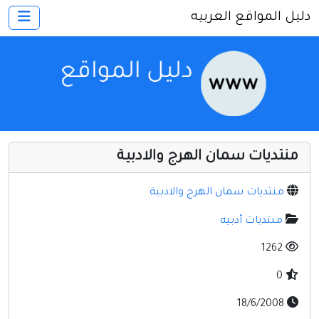
دليل المواقع العربيه
×
الرئيسية
أضف موقعك
اتصل بنا
تسجيل
دخول
منتديات سمان الهرج والادبية
أخرى ومنوعه
إنترنت وشبكات
منتديات سمان الهرج والادبية
الأسرة والترفيه
منتديات أدبيه
كمبيوتر وبرامج
1262
منتديات
0
مواقع إخباريه
18/6/2008