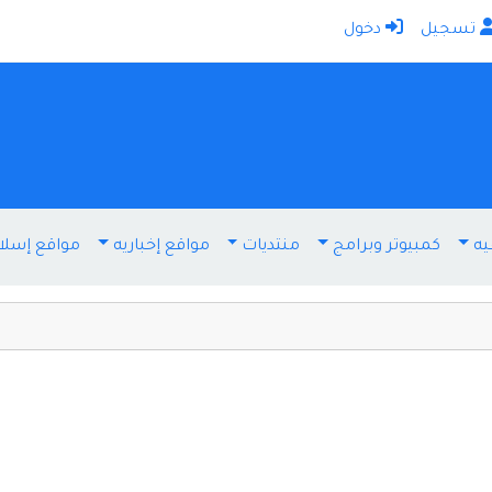
تسجيل
دخول
الرئيسية
أضف موقعك
اتصل بنا
تسجيل
دخول
يه
كمبيوتر وبرامج
منتديات
مواقع إخباريه
مواقع إسلا
أخرى ومنوعه
إنترنت وشبكات
الأسرة والترفيه
كمبيوتر وبرامج
منتديات
مواقع إخباريه