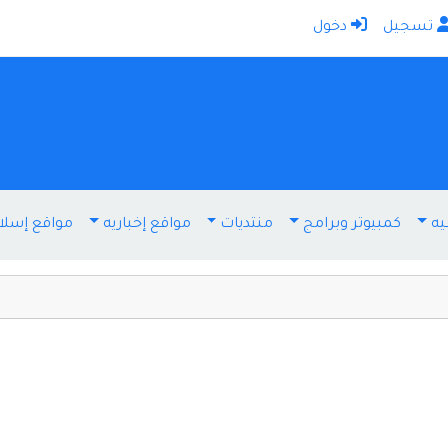
تسجيل
دخول
الرئيسية
أضف موقعك
اتصل بنا
تسجيل
دخول
يه
كمبيوتر وبرامج
منتديات
مواقع إخباريه
مواقع إسلا
أخرى ومنوعه
إنترنت وشبكات
الأسرة والترفيه
كمبيوتر وبرامج
منتديات
مواقع إخباريه