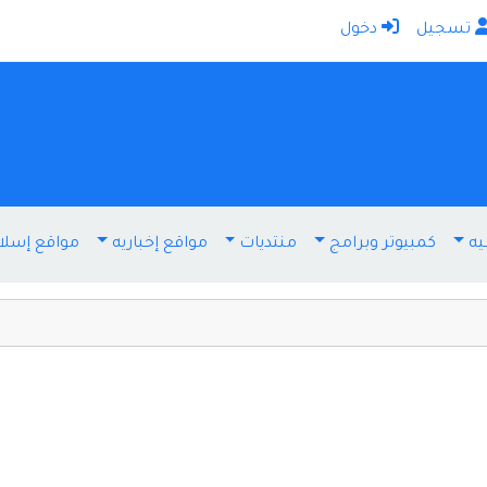
تسجيل
دخول
الرئيسية
أضف موقعك
اتصل بنا
تسجيل
دخول
يه
كمبيوتر وبرامج
منتديات
مواقع إخباريه
مواقع إسلا
أخرى ومنوعه
إنترنت وشبكات
الأسرة والترفيه
كمبيوتر وبرامج
منتديات
مواقع إخباريه