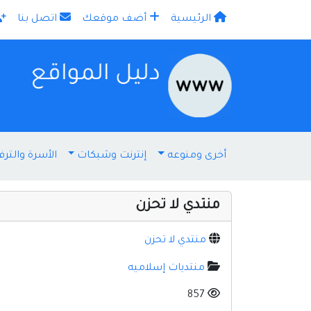
الرئيسية
أضف موقعك
اتصل بنا
×
أخرى ومنوعه
إنترنت وشبكات
الأسرة والترف
منتدي لا تحزن
منتدي لا تحزن
منتديات إسلاميه
857