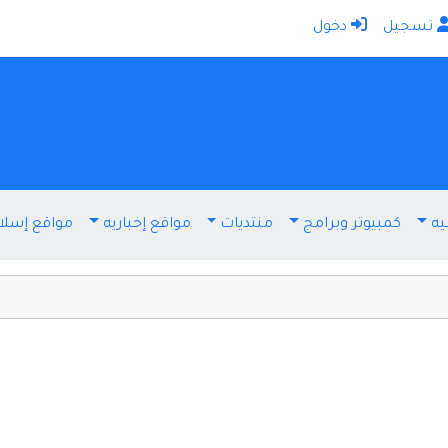
تسجيل
دخول
الرئيسية
أضف موقعك
اتصل بنا
تسجيل
دخول
يه
كمبيوتر وبرامج
منتديات
مواقع إخباريه
مواقع إسلا
أخرى ومنوعه
إنترنت وشبكات
الأسرة والترفيه
كمبيوتر وبرامج
منتديات
مواقع إخباريه