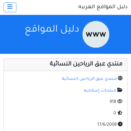
دليل المواقع العربيه
×
الرئيسية
أضف موقعك
اتصل بنا
تسجيل
دخول
منتدي عبق الرياحين النسائية
أخرى ومنوعه
إنترنت وشبكات
منتدي عبق الرياحين النسائية
الأسرة والترفيه
منتديات إسلاميه
كمبيوتر وبرامج
918
منتديات
0
مواقع إخباريه
17/6/2008