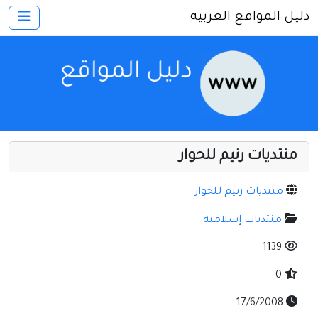
دليل المواقع العربيه
×
الرئيسية
أضف موقعك
اتصل بنا
تسجيل
دخول
منتديات رنيم للحوار
أخرى ومنوعه
إنترنت وشبكات
منتديات رنيم للحوار
الأسرة والترفيه
منتديات إسلاميه
كمبيوتر وبرامج
1139
منتديات
0
مواقع إخباريه
17/6/2008