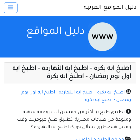
دليل المواقع العربيه
×
الرئيسية
أضف موقعك
اتصل بنا
تسجيل
دخول
اطبخ ايه بكره - اطبخ ايه النهارده - اطبخ ايه
أخرى ومنوعه
اول يوم رمضان - اطبخ ايه بكرة
إنترنت وشبكات
اطبخ ايه بكره - اطبخ ايه النهارده - اطبخ ايه اول يوم
الأسرة والترفيه
رمضان - اطبخ ايه بكرة
كمبيوتر وبرامج
تطبيق طبخ بهِ أكثر من خمسين ألف وصفة سهلة
منتديات
ومنوعة من طبخات مصرية ,تطبيق طبخ هيوفرلك وقت
ومش هتضطري تسألى جوزك اطبخ ايه النهارده ؟
مواقع إخباريه
مواقع الطبخ والحلويات