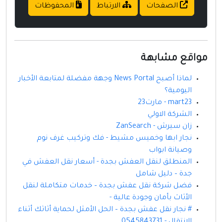
الصفحات
الارتباط
المحفوظات
مواقع مشابهة
لماذا أصبح News Portal وجهة مفضلة لمتابعة الأخبار
اليومية؟
mart23 - مارت23
الشركة الاولي
زان سيرش - ZanSearch
نجار ابها وخميس مشيط - فك وتركيب غرف نوم
وصيانة ابواب
المنطلق لنقل العفش بجدة - أسعار نقل العفش في
جدة – دليل شامل
فضل شركة نقل عفش بجدة – خدمات متكاملة لنقل
الأثاث بأمان وجودة عالية -
# نجار نقل عفش بجدة – الحل الأمثل لحماية أثاثك أثناء
الانتقال - 0545843731