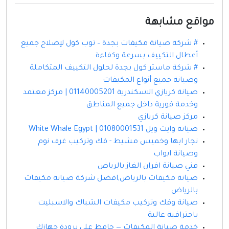
مواقع مشابهة
# شركة صيانة مكيفات بجدة – توب كول لإصلاح جميع
أعطال التكييف بسرعة وكفاءة
# شركة ماستر كول بجدة لحلول التكييف المتكاملة
وصيانة جميع أنواع المكيفات
صيانة كريازي الاسكندرية 01140005201 | مركز معتمد
وخدمة فورية داخل جميع المناطق
مركز صيانة كريازي
صيانة وايت ويل 01080001531 | White Whale Egypt
نجار ابها وخميس مشيط - فك وتركيب غرف نوم
وصيانة ابواب
فني صيانة افران الغاز بالرياض
صيانة مكيفات بالرياض,افضل شركة صيانة مكيفات
بالرياض
صيانة وفك وتركيب مكيفات الشباك والاسبليت
باحترافية عالية
خدمة صيانة المكيفات — حافظ على برودة جهازك