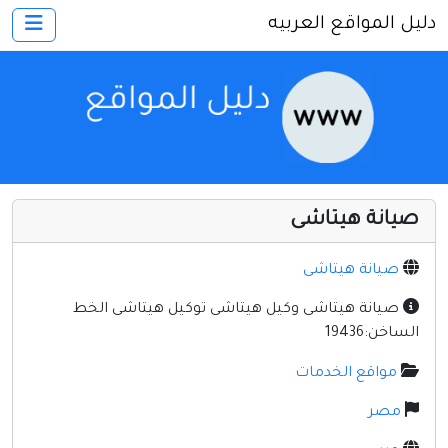
دليل المواقع العربيه
×
الرئيسية
أضف موقعك
اتصل بنا
تسجيل
دخول
صيانة هيتاشى
أخرى ومنوعه
إنترنت وشبكات
صيانة هيتاشى
الأسرة والترفيه
صيانة هيتاشى وكيل هيتاشى توكيل هيتاشى الخط
الساخن:19436
كمبيوتر وبرامج
مواقع الخدمات
منتديات
مصر
مواقع إخباريه