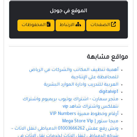
الموقع في جوجل
الصفحات
الارتباط
المحفوظات
مواقع مشابهة
أهمية تنظيف المكاتب والشركات في الرياض
للمحافظة على الإنتاجية
العربية للتدريب وادارة الموارد البشرية
digitalvip1
متجر سمارت - اشتراك يوتيوب بريميوم واشتراك
نتفلكس واشتراك شاهد vip
أرقام وخطوط مميزة VIP Numbers
ميجا ستور | Mega Store VIp
ونش رفع عفش 01003666262 الدمياطي لنقل الاثاث –
شركه الدمياطى لنقل الاثاث لخدمات نقل الاثاث فى