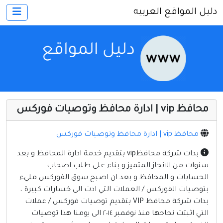
دليل المواقع العربيه
×
الرئيسية
أضف موقعك
اتصل بنا
تسجيل
دخول
محافظ vip | ادارة محافظ وتوصيات فوركس
أخرى ومنوعه
إنترنت وشبكات
محافظ vip | ادارة محافظ وتوصيات فوركس
الأسرة والترفيه
بدات شركة محافظvip بتقديم خدمة ادارة المحافظ و بعد
سنوات من الانجاز المتميز و بناء على طلب اصحاب
كمبيوتر وبرامج
الحسابات و المحافظ و بعد ان اصبح سوق الفوركس مليء
منتديات
بتوصيات الفوركس / العملات التي ادت الى خسارات كبيرة ،
بدات شركة محافظ VIP بتقديم توصيات فوركس / عملات
مواقع إخباريه
التي اثبتت نجاحها منذ نوفمبر ٢٠١٤ الى يومنا هذا توصيات