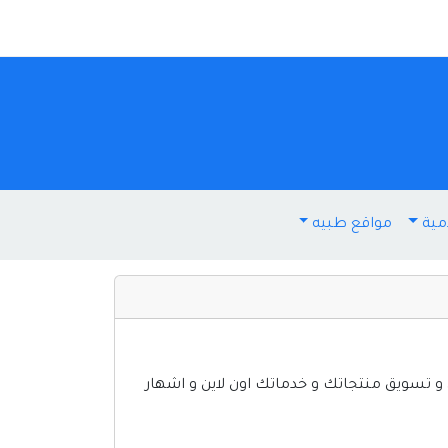
مية
مواقع طبيه
ب و التسويق الاليكترونى نساعدك على تصدر محركات البحث و جعلك رقم1 فى جوجل و تسويق منتجاتك و خدماتك اون لاين و اشهار