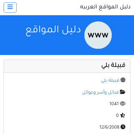
دليل المواقع العربيه
×
الرئيسية
أضف موقعك
اتصل بنا
تسجيل
دخول
قبيلة بلي
أخرى ومنوعه
إنترنت وشبكات
قبيلة بلي
الأسرة والترفيه
قبائل وأسر وعوائل
كمبيوتر وبرامج
1041
منتديات
0
مواقع إخباريه
12/6/2008