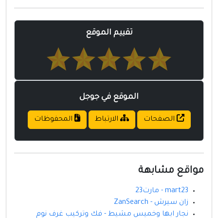
مواقع إسلامية
مواقع طبيه
تقييم الموقع
الموقع في جوجل
الصفحات
الارتباط
المحفوظات
مواقع مشابهة
mart23 - مارت23
زان سيرش - ZanSearch
نجار ابها وخميس مشيط - فك وتركيب غرف نوم