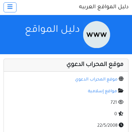
دليل المواقع العربيه
×
الرئيسية
أضف موقعك
اتصل بنا
تسجيل
دخول
موقع المحراب الدعوي
أخرى ومنوعه
إنترنت وشبكات
موقع المحراب الدعوي
الأسرة والترفيه
مواقع إسلامية
كمبيوتر وبرامج
721
منتديات
0
مواقع إخباريه
22/5/2008